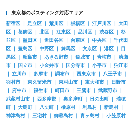
東京都のポスティング対応エリア
新宿区 ｜ 足立区 ｜ 荒川区 ｜ 板橋区 ｜ 江戸川区 ｜ 大田
区 ｜ 葛飾区 ｜ 北区 ｜ 江東区 ｜ 品川区 ｜ 渋谷区 ｜ 杉
並区 ｜ 墨田区 ｜ 世田谷区 ｜ 台東区 ｜ 中央区 ｜ 千代田
区 ｜ 豊島区 ｜ 中野区 ｜ 練馬区 ｜ 文京区 ｜ 港区 ｜ 目
黒区 ｜ 昭島市 ｜ あきる野市 ｜ 稲城市 ｜ 青梅市 ｜ 清瀬
市 ｜ 国立市 ｜ 小金井市 ｜ 国分寺市 ｜ 小平市 ｜ 狛江市
｜ 立川市 ｜ 多摩市 ｜ 調布市 ｜ 西東京市 ｜ 八王子市 ｜
羽村市 ｜ 東久留米市 ｜ 東村山市 ｜ 東大和市 ｜ 日野市
｜ 府中市 ｜ 福生市 ｜ 町田市 ｜ 三鷹市 ｜ 武蔵野市 ｜
武蔵村山市 ｜ 西多摩郡 ｜ 奥多摩町 ｜ 日の出町 ｜ 瑞穂
町 ｜ 大島町 ｜ 八丈町 ｜ 檜原村 ｜ 利島村 ｜ 新島村 ｜
神津島村 ｜ 三宅村 ｜ 御蔵島村 ｜ 青ヶ島村 ｜ 小笠原村