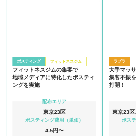
ポスティング
ラプラ
フィットネスジム
フィットネスジムの集客で
大手マッ
地域メディアに特化したポスティ
集客不振
ングを実施
打開！
配布エリア
東京23区
東京23
ポスティング費用（単価）
ポス
4.5円〜