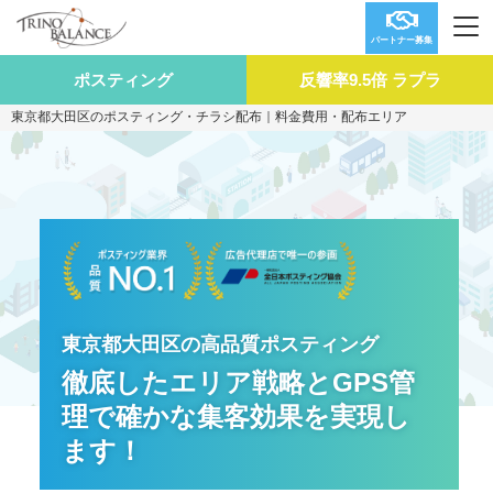
パートナー募集
ポスティング
反響率9.5倍 ラプラ
東京都大田区のポスティング・チラシ配布｜料金費用・配布エリア
東京都大田区の高品質ポスティング
徹底したエリア戦略とGPS管
理で
確かな集客効果を実現し
ます！