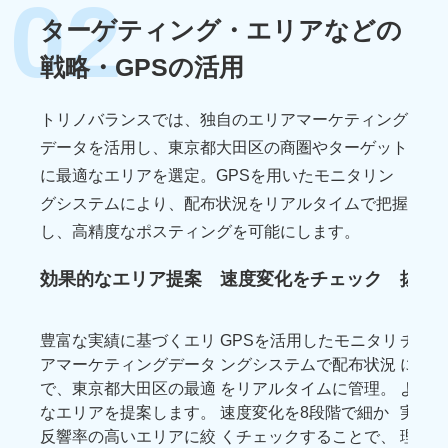
02
ターゲティング・エリアなどの
戦略・GPSの活用
トリノバランスでは、独自のエリアマーケティング
データを活用し、
東京都大田区の商圏やターゲット
に最適なエリアを選定。GPSを用いたモニタリン
グシステムにより、
配布状況をリアルタイムで把握
し、高精度なポスティングを可能にします。
効果的なエリア提案
速度変化をチェック
抜き
豊富な実績に基づくエリ
GPSを活用したモニタリ
チラシ
アマーケティングデータ
ングシステムで配布状況
に把握
で、東京都大田区の最適
をリアルタイムに管理。
よる抜
なエリアを提案します。
速度変化を8段階で細か
実施。
反響率の高いエリアに絞
くチェックすることで、
理する