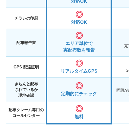
対
対応OK
チラシの印刷
対
対応OK
配布報告書
エリア単位で
完了
実配布数を報告
GPS 配達証明
GP
リアルタイムGPS
きちんと配布
されているか
問題が起
定期的にチェック
現地確認
チ
配布クレーム専用の
コールセンター
無料